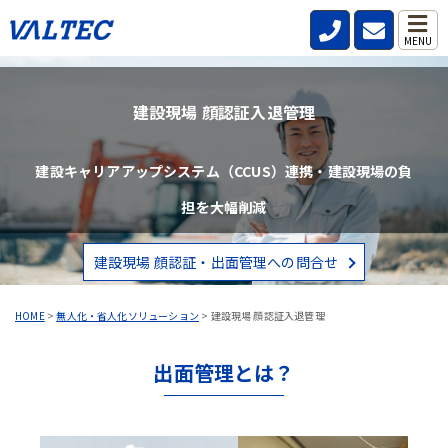
MENU
建設現場 顔認証入退管理
建設キャリアアップシステム（CCUS）連携・建設現場の負
担を大幅削減
建設現場 顔認証・出面管理への問合せ
HOME
>
無人化・省人化ソリューション
>
建設現場 顔認証入退管理
出面管理とは？