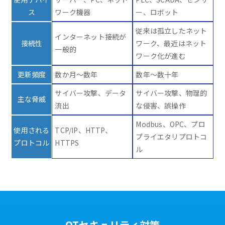
ス
ワーク機器
ー、ロボット
従来は孤立したネット
インターネット接続が
接続性
ワーク、最近はネット
一般的
ワーク化が進む
更新頻度
数か月～数年
数年～数十年
サイバー攻撃、データ
サイバー攻撃、物理的
主な脅威
流出
な侵害、誤操作
Modbus、OPC、プロ
使用される
TCP/IP、HTTP、
プライエタリプロトコ
プロトコル
HTTPS
ル
OTセキュリティ対策