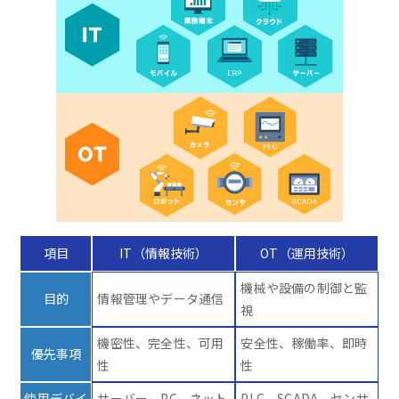
項目
IT（情報技術）
OT（運用技術）
機械や設備の制御と監
目的
情報管理やデータ通信
視
機密性、完全性、可用
安全性、稼働率、即時
優先事項
性
性
使用デバイ
サーバー、PC、ネット
PLC、SCADA、センサ