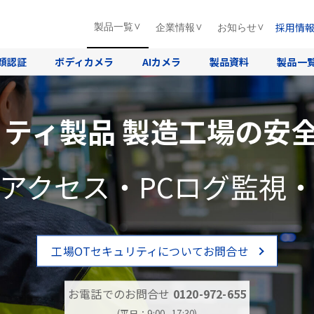
採用情
製品一覧
企業情報
お知らせ
顔認証
ボディカメラ
AIカメラ
製品資料
製品一
リティ製品 製造工場の安
アクセス・PCログ監視
工場OTセキュリティについてお問合せ
お電話でのお問合せ
0120-972-655
(平日：9:00∼17:30)