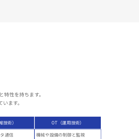
異なる役割と特性を持ちます。
ています。
情報技術）
OT（運用技術）
ータ通信
機械や設備の制御と監視