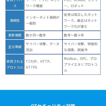
ス
ワーク機器
ー、ロボット
従来は孤立したネット
インターネット接続が
接続性
ワーク、最近はネット
一般的
ワーク化が進む
更新頻度
数か月～数年
数年～数十年
サイバー攻撃、データ
サイバー攻撃、物理的
主な脅威
流出
な侵害、誤操作
Modbus、OPC、プロ
使用される
TCP/IP、HTTP、
プライエタリプロトコ
プロトコル
HTTPS
ル
OTセキュリティ対策