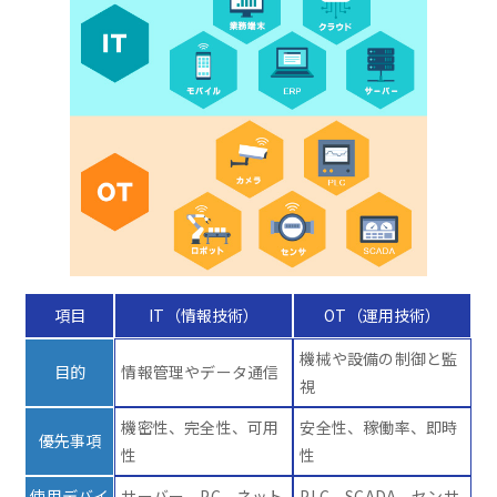
項目
IT（情報技術）
OT（運用技術）
機械や設備の制御と監
目的
情報管理やデータ通信
視
機密性、完全性、可用
安全性、稼働率、即時
優先事項
性
性
使用デバイ
サーバー、PC、ネット
PLC、SCADA、センサ