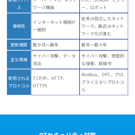
ス
ワーク機器
ー、ロボット
従来は孤立したネット
インターネット接続が
接続性
ワーク、最近はネット
一般的
ワーク化が進む
更新頻度
数か月～数年
数年～数十年
サイバー攻撃、データ
サイバー攻撃、物理的
主な脅威
流出
な侵害、誤操作
Modbus、OPC、プロ
使用される
TCP/IP、HTTP、
プライエタリプロトコ
プロトコル
HTTPS
ル
OTセキュリティ対策