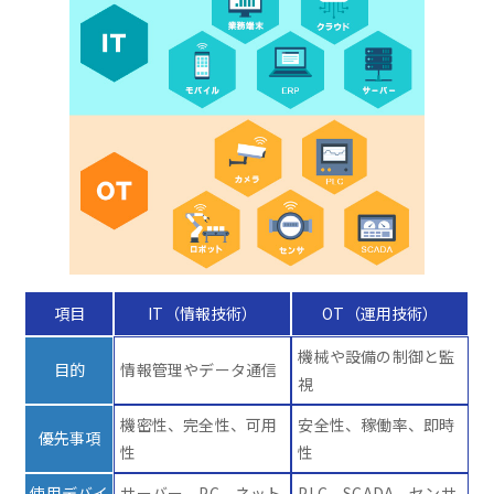
項目
IT（情報技術）
OT（運用技術）
機械や設備の制御と監
目的
情報管理やデータ通信
視
機密性、完全性、可用
安全性、稼働率、即時
優先事項
性
性
使用デバイ
サーバー、PC、ネット
PLC、SCADA、センサ