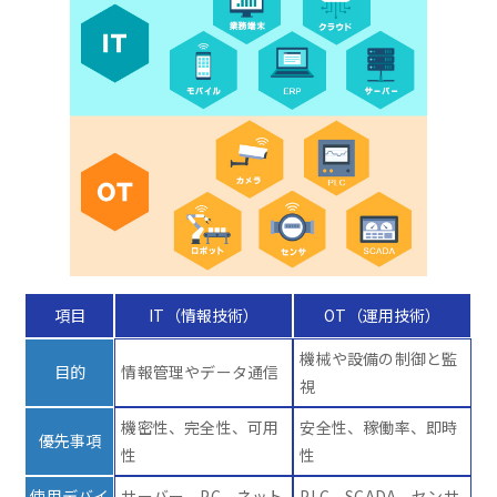
項目
IT（情報技術）
OT（運用技術）
機械や設備の制御と監
目的
情報管理やデータ通信
視
機密性、完全性、可用
安全性、稼働率、即時
優先事項
性
性
使用デバイ
サーバー、PC、ネット
PLC、SCADA、センサ