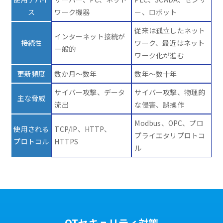
ス
ワーク機器
ー、ロボット
従来は孤立したネット
インターネット接続が
接続性
ワーク、最近はネット
一般的
ワーク化が進む
更新頻度
数か月～数年
数年～数十年
サイバー攻撃、データ
サイバー攻撃、物理的
主な脅威
流出
な侵害、誤操作
Modbus、OPC、プロ
使用される
TCP/IP、HTTP、
プライエタリプロトコ
プロトコル
HTTPS
ル
OTセキュリティ対策