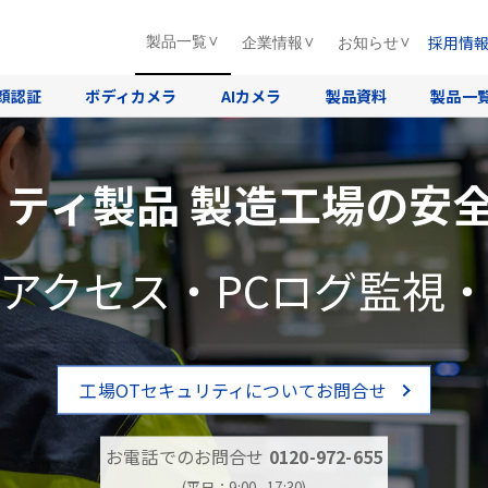
採用情
製品一覧
企業情報
お知らせ
顔認証
ボディカメラ
AIカメラ
製品資料
製品一
リティ製品 製造工場の安
アクセス・PCログ監視
工場OTセキュリティについてお問合せ
お電話でのお問合せ
0120-972-655
(平日：9:00∼17:30)