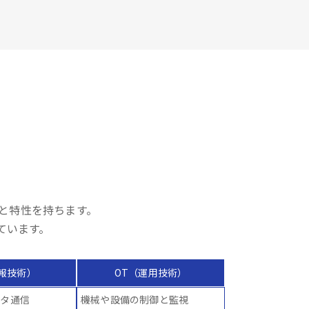
異なる役割と特性を持ちます。
ています。
情報技術）
OT（運用技術）
ータ通信
機械や設備の制御と監視