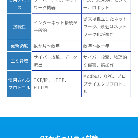
ス
ワーク機器
ー、ロボット
従来は孤立したネット
インターネット接続が
接続性
ワーク、最近はネット
一般的
ワーク化が進む
更新頻度
数か月～数年
数年～数十年
サイバー攻撃、データ
サイバー攻撃、物理的
主な脅威
流出
な侵害、誤操作
Modbus、OPC、プロ
使用される
TCP/IP、HTTP、
プライエタリプロトコ
プロトコル
HTTPS
ル
OTセキュリティ対策