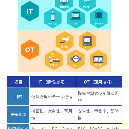
項目
IT（情報技術）
OT（運用技術）
機械や設備の制御と監
目的
情報管理やデータ通信
視
機密性、完全性、可用
安全性、稼働率、即時
優先事項
性
性
使用デバイ
サーバー、PC、ネット
PLC、SCADA、センサ