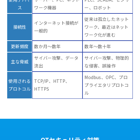
ス
ワーク機器
ー、ロボット
従来は孤立したネット
インターネット接続が
接続性
ワーク、最近はネット
一般的
ワーク化が進む
更新頻度
数か月～数年
数年～数十年
サイバー攻撃、データ
サイバー攻撃、物理的
主な脅威
流出
な侵害、誤操作
Modbus、OPC、プロ
使用される
TCP/IP、HTTP、
プライエタリプロトコ
プロトコル
HTTPS
ル
OTセキュリティ対策