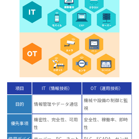
項目
IT（情報技術）
OT（運用技術）
機械や設備の制御と監
目的
情報管理やデータ通信
視
機密性、完全性、可用
安全性、稼働率、即時
優先事項
性
性
使用デバイ
サーバー、PC、ネット
PLC、SCADA、センサ