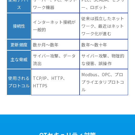
ス
ワーク機器
ー、ロボット
従来は孤立したネット
インターネット接続が
接続性
ワーク、最近はネット
一般的
ワーク化が進む
更新頻度
数か月～数年
数年～数十年
サイバー攻撃、データ
サイバー攻撃、物理的
主な脅威
流出
な侵害、誤操作
Modbus、OPC、プロ
使用される
TCP/IP、HTTP、
プライエタリプロトコ
プロトコル
HTTPS
ル
OTセキュリティ対策