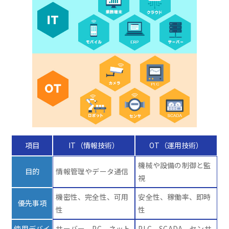
項目
IT（情報技術）
OT（運用技術）
機械や設備の制御と監
目的
情報管理やデータ通信
視
機密性、完全性、可用
安全性、稼働率、即時
優先事項
性
性
使用デバイ
サーバー、PC、ネット
PLC、SCADA、センサ