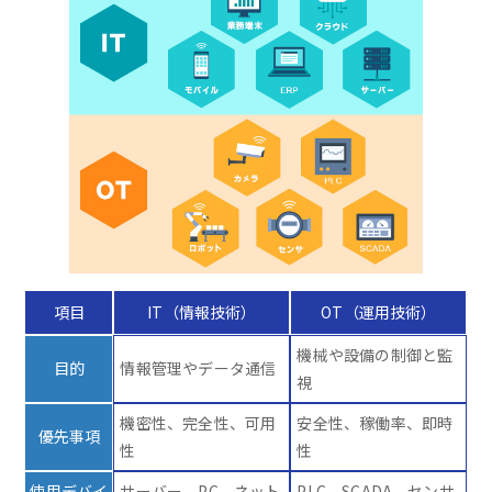
項目
IT（情報技術）
OT（運用技術）
機械や設備の制御と監
目的
情報管理やデータ通信
視
機密性、完全性、可用
安全性、稼働率、即時
優先事項
性
性
使用デバイ
サーバー、PC、ネット
PLC、SCADA、センサ