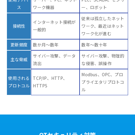
ス
ワーク機器
ー、ロボット
従来は孤立したネット
インターネット接続が
接続性
ワーク、最近はネット
一般的
ワーク化が進む
更新頻度
数か月～数年
数年～数十年
サイバー攻撃、データ
サイバー攻撃、物理的
主な脅威
流出
な侵害、誤操作
Modbus、OPC、プロ
使用される
TCP/IP、HTTP、
プライエタリプロトコ
プロトコル
HTTPS
ル
OTセキュリティ対策