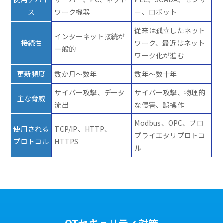
ス
ワーク機器
ー、ロボット
従来は孤立したネット
インターネット接続が
接続性
ワーク、最近はネット
一般的
ワーク化が進む
更新頻度
数か月～数年
数年～数十年
サイバー攻撃、データ
サイバー攻撃、物理的
主な脅威
流出
な侵害、誤操作
Modbus、OPC、プロ
使用される
TCP/IP、HTTP、
プライエタリプロトコ
プロトコル
HTTPS
ル
OTセキュリティ対策