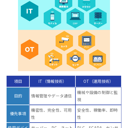
項目
IT（情報技術）
OT（運用技術）
機械や設備の制御と監
目的
情報管理やデータ通信
視
機密性、完全性、可用
安全性、稼働率、即時
優先事項
性
性
使用デバイ
サーバー、PC、ネット
PLC、SCADA、センサ