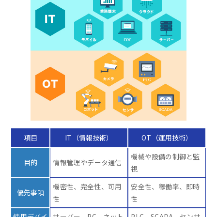
項目
IT（情報技術）
OT（運用技術）
機械や設備の制御と監
目的
情報管理やデータ通信
視
機密性、完全性、可用
安全性、稼働率、即時
優先事項
性
性
使用デバイ
サーバー、PC、ネット
PLC、SCADA、センサ