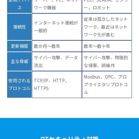
ス
ワーク機器
ー、ロボット
従来は孤立したネット
インターネット接続が
接続性
ワーク、最近はネット
一般的
ワーク化が進む
更新頻度
数か月～数年
数年～数十年
サイバー攻撃、データ
サイバー攻撃、物理的
主な脅威
流出
な侵害、誤操作
Modbus、OPC、プロ
使用される
TCP/IP、HTTP、
プライエタリプロトコ
プロトコル
HTTPS
ル
OTセキュリティ対策