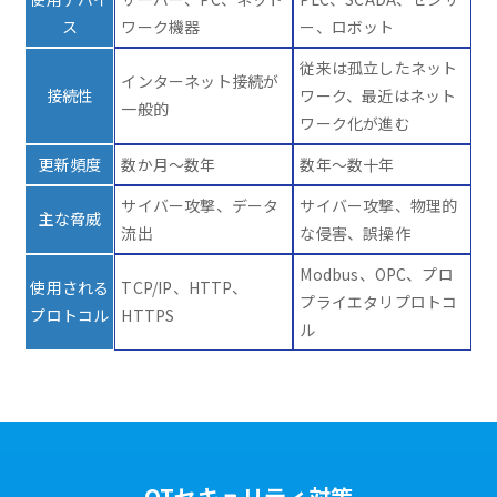
ス
ワーク機器
ー、ロボット
従来は孤立したネット
インターネット接続が
接続性
ワーク、最近はネット
一般的
ワーク化が進む
更新頻度
数か月～数年
数年～数十年
サイバー攻撃、データ
サイバー攻撃、物理的
主な脅威
流出
な侵害、誤操作
Modbus、OPC、プロ
使用される
TCP/IP、HTTP、
プライエタリプロトコ
プロトコル
HTTPS
ル
OTセキュリティ対策