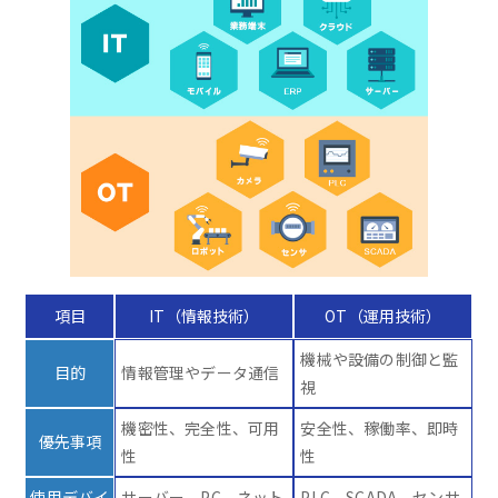
項目
IT（情報技術）
OT（運用技術）
機械や設備の制御と監
目的
情報管理やデータ通信
視
機密性、完全性、可用
安全性、稼働率、即時
優先事項
性
性
使用デバイ
サーバー、PC、ネット
PLC、SCADA、センサ