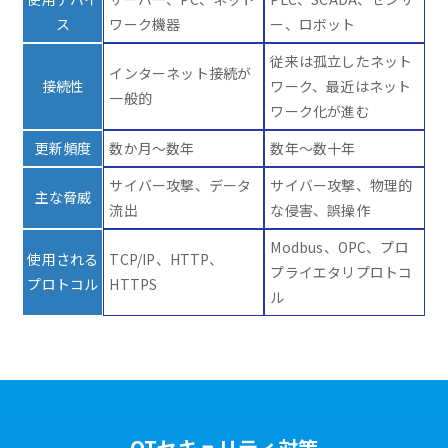
ス
ワーク機器
ー、ロボット
従来は孤立したネット
インターネット接続が
接続性
ワーク、最近はネット
一般的
ワーク化が進む
更新頻度
数か月～数年
数年～数十年
サイバー攻撃、データ
サイバー攻撃、物理的
主な脅威
流出
な侵害、誤操作
Modbus、OPC、プロ
使用される
TCP/IP、HTTP、
プライエタリプロトコ
プロトコル
HTTPS
ル
OTセキュリティ対策