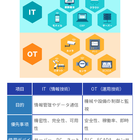
項目
IT（情報技術）
OT（運用技術）
機械や設備の制御と監
目的
情報管理やデータ通信
視
機密性、完全性、可用
安全性、稼働率、即時
優先事項
性
性
使用デバイ
サーバー、PC、ネット
PLC、SCADA、センサ