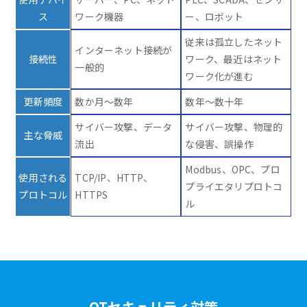
ス
ワーク機器
ー、ロボット
従来は孤立したネット
インターネット接続が
接続性
ワーク、最近はネット
一般的
ワーク化が進む
更新頻度
数か月～数年
数年～数十年
サイバー攻撃、データ
サイバー攻撃、物理的
主な脅威
流出
な侵害、誤操作
Modbus、OPC、プロ
使用される
TCP/IP、HTTP、
プライエタリプロトコ
プロトコル
HTTPS
ル
OTセキュリティ対策