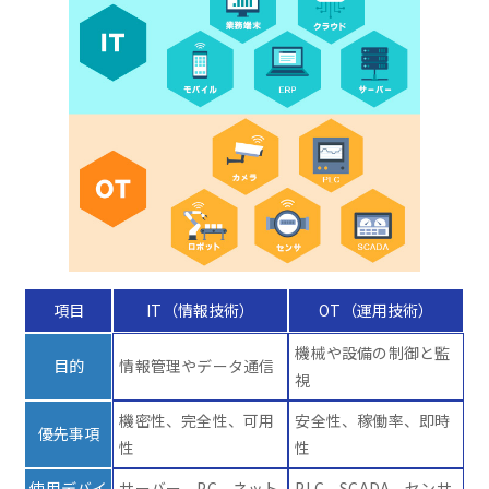
項目
IT（情報技術）
OT（運用技術）
機械や設備の制御と監
目的
情報管理やデータ通信
視
機密性、完全性、可用
安全性、稼働率、即時
優先事項
性
性
使用デバイ
サーバー、PC、ネット
PLC、SCADA、センサ