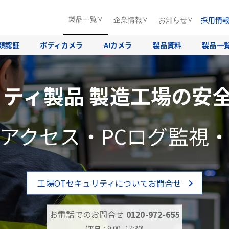
採用情
製品一覧
企業情報
お知らせ
顔認証
ボディカメラ
AIカメラ
製品資料
製品一
リティ製品 製造工場の安
アクセス・PCログ監視
工場OTセキュリティについてお問合せ
お電話でのお問合せ
0120-972-655
(平日：9:00∼17:30)