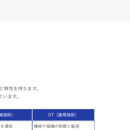
異なる役割と特性を持ちます。
ています。
情報技術）
OT（運用技術）
ータ通信
機械や設備の制御と監視