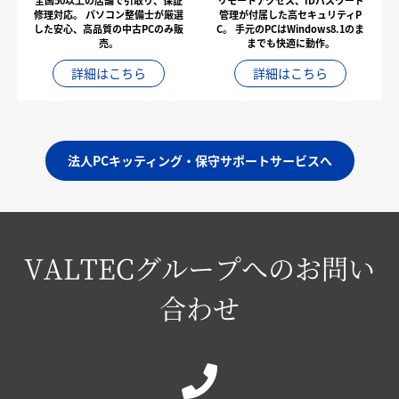
全国50以上の店舗で引取り、保証
リモートアクセス、IDパスワード
修理対応。
パソコン整備士が厳選
管理が付属した高セキュリティP
した安心、高品質の中古PCのみ販
C。
手元のPCはWindows8.1のま
売。
までも快適に動作。
詳細はこちら
詳細はこちら
法人PCキッティング・保守サポートサービスへ
VALTECグループへのお問い
合わせ