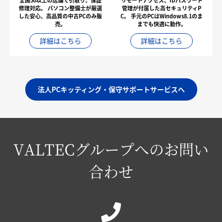
全国50以上の店舗で引取り、保証
リモートアクセス、IDパスワード
修理対応。
パソコン整備士が厳選
管理が付属した高セキュリティP
した安心、高品質の中古PCのみ販
C。
手元のPCはWindows8.1のま
売。
までも快適に動作。
詳細はこちら
詳細はこちら
法人PCキッティング・保守サポートサービスへ
VALTECグループへのお問い
合わせ