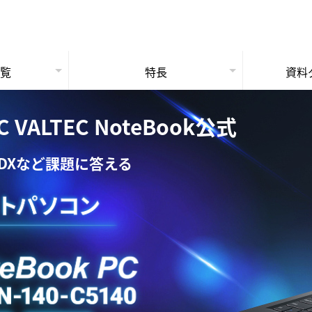
一覧
特長
資料
ョン
法人PC保守サービス
ートPC
3年保証
ートPC
法人専門の理由
LTEC NoteBook公式
DXなど課題に答える