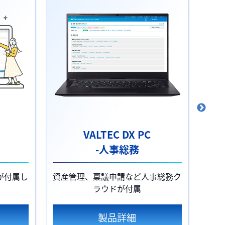
VALTEC DX PC
-人事総務
-
が付属し
資産管理、稟議申請など人事総務ク
顔認
ラウドが付属
製品詳細