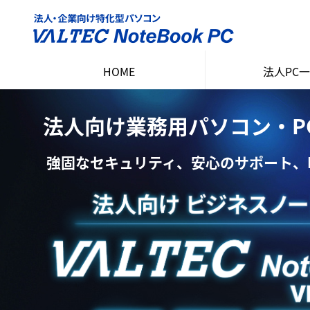
HOME
法人PC
ソリューシ
15インチ ノ
14インチ ノ
法人向け業務用パソコン・PC VA
強固なセキュリティ、安心のサポート、