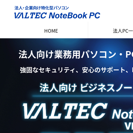
HOME
法人PC
ソリューシ
15インチ ノ
14インチ ノ
法人向け業務用パソコン・PC VA
強固なセキュリティ、安心のサポート、