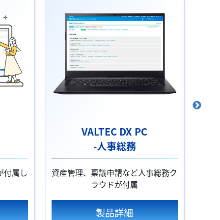
VALTEC DX PC
-人事総務
-
が付属し
資産管理、稟議申請など人事総務ク
顔認
ラウドが付属
製品詳細