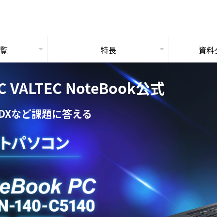
一覧
特長
資料
ョン
法人PC保守サービス
ートPC
3年保証
ートPC
法人専門の理由
LTEC NoteBook公式
DXなど課題に答える