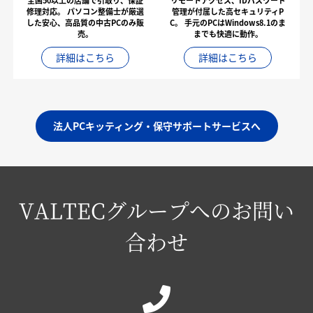
全国50以上の店舗で引取り、保証
リモートアクセス、IDパスワード
修理対応。
パソコン整備士が厳選
管理が付属した高セキュリティP
した安心、高品質の中古PCのみ販
C。
手元のPCはWindows8.1のま
売。
までも快適に動作。
詳細はこちら
詳細はこちら
法人PCキッティング・保守サポートサービスへ
VALTECグループへのお問い
合わせ