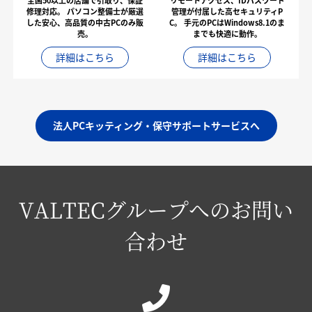
全国50以上の店舗で引取り、保証
リモートアクセス、IDパスワード
修理対応。
パソコン整備士が厳選
管理が付属した高セキュリティP
した安心、高品質の中古PCのみ販
C。
手元のPCはWindows8.1のま
売。
までも快適に動作。
詳細はこちら
詳細はこちら
法人PCキッティング・保守サポートサービスへ
VALTECグループへのお問い
合わせ