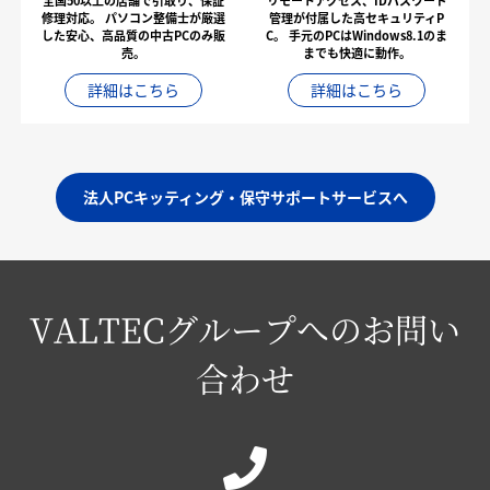
全国50以上の店舗で引取り、保証
リモートアクセス、IDパスワード
修理対応。
パソコン整備士が厳選
管理が付属した高セキュリティP
した安心、高品質の中古PCのみ販
C。
手元のPCはWindows8.1のま
売。
までも快適に動作。
詳細はこちら
詳細はこちら
法人PCキッティング・保守サポートサービスへ
VALTECグループへのお問い
合わせ