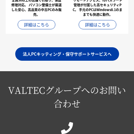
全国50以上の店舗で引取り、保証
リモートアクセス、IDパスワード
修理対応。
パソコン整備士が厳選
管理が付属した高セキュリティP
した安心、高品質の中古PCのみ販
C。
手元のPCはWindows8.1のま
売。
までも快適に動作。
詳細はこちら
詳細はこちら
法人PCキッティング・保守サポートサービスへ
VALTECグループへのお問い
合わせ