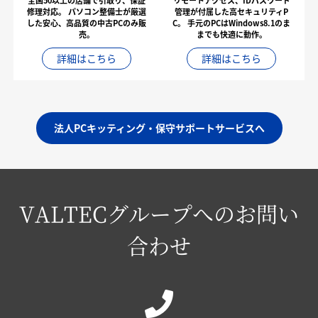
全国50以上の店舗で引取り、保証
リモートアクセス、IDパスワード
修理対応。
パソコン整備士が厳選
管理が付属した高セキュリティP
した安心、高品質の中古PCのみ販
C。
手元のPCはWindows8.1のま
売。
までも快適に動作。
詳細はこちら
詳細はこちら
法人PCキッティング・保守サポートサービスへ
VALTECグループへのお問い
合わせ