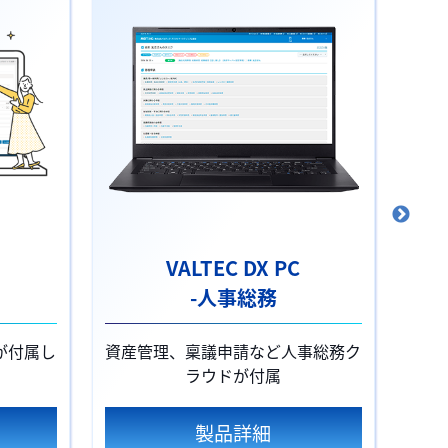
VALTEC DX PC
-人事総務
-
が付属し
資産管理、稟議申請など人事総務ク
顔認
ラウドが付属
製品詳細