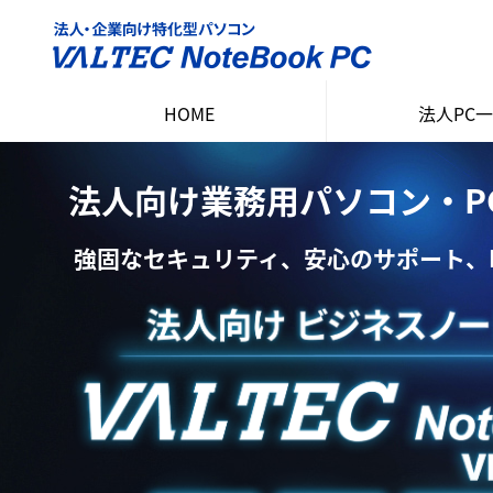
HOME
法人PC
ソリューシ
15インチ ノ
14インチ ノ
法人向け業務用パソコン・PC VA
強固なセキュリティ、安心のサポート、