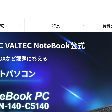
一覧
特長
資料
ョン
法人PC保守サービス
ートPC
3年保証
ートPC
法人専門の理由
LTEC NoteBook公式
DXなど課題に答える