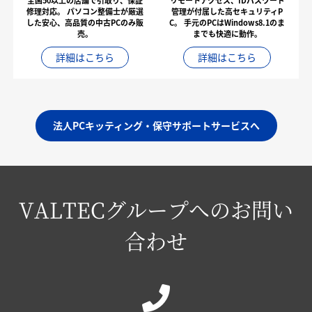
全国50以上の店舗で引取り、保証
リモートアクセス、IDパスワード
修理対応。
パソコン整備士が厳選
管理が付属した高セキュリティP
した安心、高品質の中古PCのみ販
C。
手元のPCはWindows8.1のま
売。
までも快適に動作。
詳細はこちら
詳細はこちら
法人PCキッティング・保守サポートサービスへ
VALTECグループへのお問い
合わせ