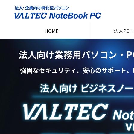
HOME
法人PC
ソリューシ
15インチ ノ
14インチ ノ
法人向け業務用パソコン・PC VA
強固なセキュリティ、安心のサポート、