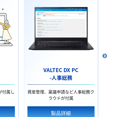
VALTEC DX PC
-人事総務
-
が付属し
資産管理、稟議申請など人事総務ク
顔認
ラウドが付属
製品詳細