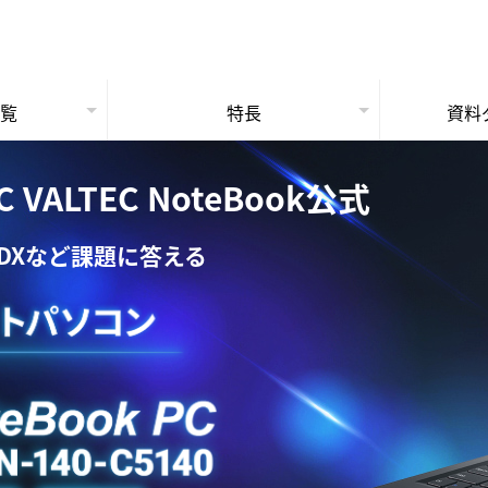
一覧
特長
資料
ョン
法人PC保守サービス
ートPC
3年保証
ートPC
法人専門の理由
LTEC NoteBook公式
DXなど課題に答える