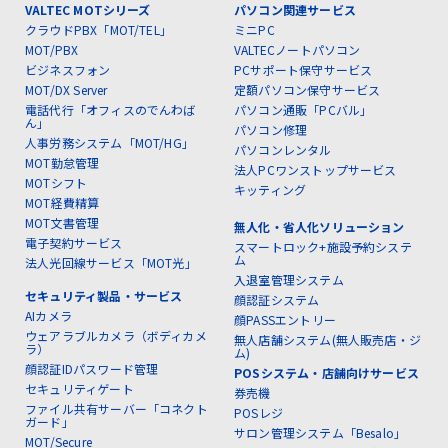
VALTEC MOTシリーズ
パソコン関連サービス
クラウドPBX「MOT/TEL」
ミニPC
MOT/PBX
VALTECノートパソコン
ビジネスフォン
PCサポート保守サービス
MOT/DX Server
定額パソコン保守サービス
電話代行「オフィスのでんわば
パソコン通販「PCバル」
ん」
パソコン修理
人事労務システム「MOT/HG」
パソコンレンタル
MOT勤怠管理
法人PCワンストップサービス
MOTシフト
キッティング
MOT経費精算
MOT文書管理
無人化・省人化ソリューション
電子契約サービス
スマートロック+施設予約システ
ム
法人光回線サービス「MOT光」
入退室管理システム
セキュリティ製品・サービス
顔認証システム
AIカメラ
顔PASSエントリー
ウェアラブルカメラ（ボディカメ
無人店舗システム(無人販売店・ジ
ラ）
ム)
顔認証IDパスワード管理
POSシステム・店舗向けサービス
セキュリティゲート
券売機
ファイル共有サーバー「コネクト
POSレジ
ガード」
サロン管理システム「Besalo」
MOT/Secure