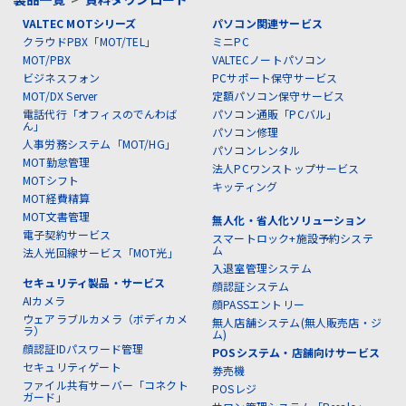
VALTEC MOTシリーズ
パソコン関連サービス
クラウドPBX「MOT/TEL」
ミニPC
MOT/PBX
VALTECノートパソコン
ビジネスフォン
PCサポート保守サービス
MOT/DX Server
定額パソコン保守サービス
電話代行「オフィスのでんわば
パソコン通販「PCバル」
ん」
パソコン修理
人事労務システム「MOT/HG」
パソコンレンタル
MOT勤怠管理
法人PCワンストップサービス
MOTシフト
キッティング
MOT経費精算
MOT文書管理
無人化・省人化ソリューション
電子契約サービス
スマートロック+施設予約システ
ム
法人光回線サービス「MOT光」
入退室管理システム
セキュリティ製品・サービス
顔認証システム
AIカメラ
顔PASSエントリー
ウェアラブルカメラ（ボディカメ
無人店舗システム(無人販売店・ジ
ラ）
ム)
顔認証IDパスワード管理
POSシステム・店舗向けサービス
セキュリティゲート
券売機
ファイル共有サーバー「コネクト
POSレジ
ガード」