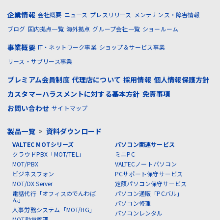
企業情報
会社概要
ニュース
プレスリリース
メンテナンス・障害情報
ブログ
国内拠点一覧
海外拠点
グループ会社一覧
ショールーム
事業概要
IT・ネットワーク事業
ショップ＆サービス事業
リース・サブリース事業
プレミアム会員制度
代理店について
採用情報
個人情報保護方針
カスタマーハラスメントに対する基本方針
免責事項
お問い合わせ
サイトマップ
製品一覧
>
資料ダウンロード
VALTEC MOTシリーズ
パソコン関連サービス
クラウドPBX「MOT/TEL」
ミニPC
MOT/PBX
VALTECノートパソコン
ビジネスフォン
PCサポート保守サービス
MOT/DX Server
定額パソコン保守サービス
電話代行「オフィスのでんわば
パソコン通販「PCバル」
ん」
パソコン修理
人事労務システム「MOT/HG」
パソコンレンタル
MOT勤怠管理