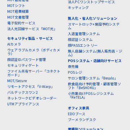
法人PCワンストップサービス
MOTシフト
キッティング
MOT経費精算
MOT文書管理
無人化・省人化ソリューション
電子契約サービス
スマートロック+施設予約システ
ム
法人光回線サービス「MOT光」
入退室管理システム
セキュリティ製品・サービス
顔認証システム
AIカメラ
顔PASSエントリー
ウェアラブルカメラ（ボディカメ
無人店舗システム(無人販売店・ジ
ラ）
ム)
顔認証IDパスワード管理
POSシステム・店舗向けサービス
セキュリティゲート
券売機
ファイル共有サーバー「コネクト
POSレジ
ガード」
サロン管理システム「Besalo」
MOT/Secure
飲食店向け予約管理・顧客管理ソ
リモートアクセス「V-Warp」
フト「BeSHOKU」
バルテックスワン2
小売業向けPOSレジシステム
「ReTELA」
ネットワークビデオレコーダー
UTMアプライアンス
オフィス家具
EDOブース
ブーメランデスク
業種別ソリューション