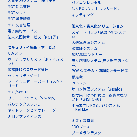
人事労務システム「MOT/HG」
パソコンレンタル
MOT勤怠管理
法人PCワンストップサービス
MOTシフト
キッティング
MOT経費精算
MOT文書管理
無人化・省人化ソリューション
電子契約サービス
スマートロック+施設予約システ
ム
法人光回線サービス「MOT光」
入退室管理システム
セキュリティ製品・サービス
顔認証システム
AIカメラ
顔PASSエントリー
ウェアラブルカメラ（ボディカメ
無人店舗システム(無人販売店・ジ
ラ）
ム)
顔認証IDパスワード管理
POSシステム・店舗向けサービス
セキュリティゲート
券売機
ファイル共有サーバー「コネクト
POSレジ
ガード」
サロン管理システム「Besalo」
MOT/Secure
飲食店向け予約管理・顧客管理ソ
リモートアクセス「V-Warp」
フト「BeSHOKU」
バルテックスワン2
小売業向けPOSレジシステム
「ReTELA」
ネットワークビデオレコーダー
UTMアプライアンス
オフィス家具
EDOブース
ブーメランデスク