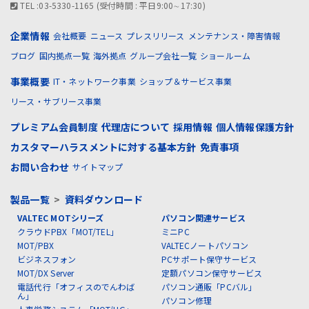
TEL :03-5330-1165 (受付時間 : 平日9:00∼17:30)
企業情報
会社概要
ニュース
プレスリリース
メンテナンス・障害情報
ブログ
国内拠点一覧
海外拠点
グループ会社一覧
ショールーム
事業概要
IT・ネットワーク事業
ショップ＆サービス事業
リース・サブリース事業
プレミアム会員制度
代理店について
採用情報
個人情報保護方針
カスタマーハラスメントに対する基本方針
免責事項
お問い合わせ
サイトマップ
製品一覧
>
資料ダウンロード
VALTEC MOTシリーズ
パソコン関連サービス
クラウドPBX「MOT/TEL」
ミニPC
MOT/PBX
VALTECノートパソコン
ビジネスフォン
PCサポート保守サービス
MOT/DX Server
定額パソコン保守サービス
電話代行「オフィスのでんわば
パソコン通販「PCバル」
ん」
パソコン修理