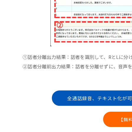
①話者分離出力結果：話者を識別して、RとLに分
②話者分離前出力結果：話者を分離せずに、音声
全通話録音、テキスト化が可
【無