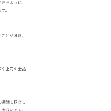
できるように。
ます。
すことが可能。
輩や上司の会話
。
の通話も録音し
も大きいです。