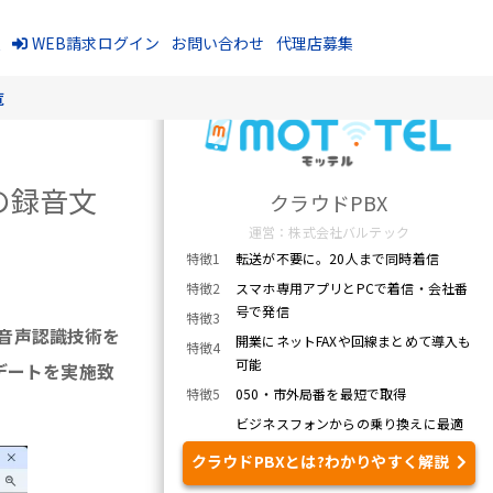
報
WEB請求ログイン
お問い合わせ
代理店募集
覧
の録音文
クラウドPBX
運営：株式会社バルテック
特徴1
転送が不要に。20人まで同時着信
特徴2
スマホ専用アプリとPCで着信・会社番
号で発信
特徴3
I音声認識技術を
開業にネットFAXや回線まとめて導入も
特徴4
可能
デートを実施致
特徴5
050・市外局番を最短で取得
ビジネスフォンからの乗り換えに最適
クラウドPBXとは?わかりやすく解説