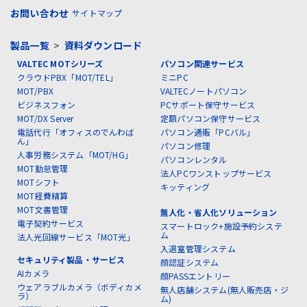
お問い合わせ
サイトマップ
製品一覧
>
資料ダウンロード
VALTEC MOTシリーズ
パソコン関連サービス
クラウドPBX「MOT/TEL」
ミニPC
MOT/PBX
VALTECノートパソコン
ビジネスフォン
PCサポート保守サービス
MOT/DX Server
定額パソコン保守サービス
電話代行「オフィスのでんわば
パソコン通販「PCバル」
ん」
パソコン修理
人事労務システム「MOT/HG」
パソコンレンタル
MOT勤怠管理
法人PCワンストップサービス
MOTシフト
キッティング
MOT経費精算
MOT文書管理
無人化・省人化ソリューション
電子契約サービス
スマートロック+施設予約システ
ム
法人光回線サービス「MOT光」
入退室管理システム
セキュリティ製品・サービス
顔認証システム
AIカメラ
顔PASSエントリー
ウェアラブルカメラ（ボディカメ
無人店舗システム(無人販売店・ジ
ラ）
ム)