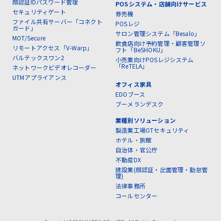
顔認証IDパスワード管理
POSシステム・店舗向けサービス
セキュリティゲート
券売機
ファイル共有サーバー「コネクト
POSレジ
ガード」
サロン管理システム「Besalo」
MOT/Secure
飲食店向け予約管理・顧客管理ソ
リモートアクセス「V-Warp」
フト「BeSHOKU」
バルテックスワン2
小売業向けPOSレジシステム
「ReTELA」
ネットワークビデオレコーダー
UTMアプライアンス
オフィス家具
EDOブース
ブーメランデスク
業種別ソリューション
製造業工場OTセキュリティ
ホテル・旅館
自治体・官公庁
不動産DX
建設業(顔認証・出面管理・勤怠管
理)
法律事務所
コールセンター