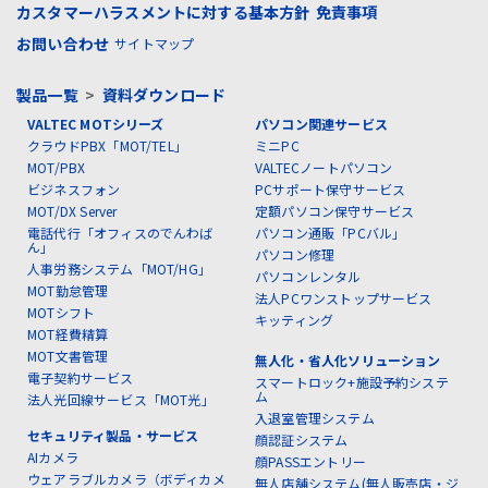
カスタマーハラスメントに対する基本方針
免責事項
お問い合わせ
サイトマップ
製品一覧
>
資料ダウンロード
VALTEC MOTシリーズ
パソコン関連サービス
クラウドPBX「MOT/TEL」
ミニPC
MOT/PBX
VALTECノートパソコン
ビジネスフォン
PCサポート保守サービス
MOT/DX Server
定額パソコン保守サービス
電話代行「オフィスのでんわば
パソコン通販「PCバル」
ん」
パソコン修理
人事労務システム「MOT/HG」
パソコンレンタル
MOT勤怠管理
法人PCワンストップサービス
MOTシフト
キッティング
MOT経費精算
MOT文書管理
無人化・省人化ソリューション
電子契約サービス
スマートロック+施設予約システ
ム
法人光回線サービス「MOT光」
入退室管理システム
セキュリティ製品・サービス
顔認証システム
AIカメラ
顔PASSエントリー
ウェアラブルカメラ（ボディカメ
無人店舗システム(無人販売店・ジ