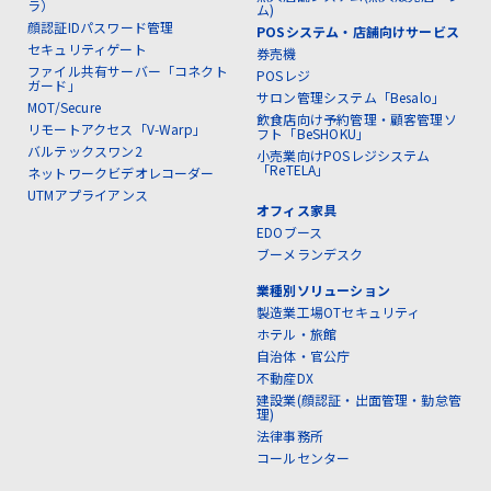
ラ）
ム)
顔認証IDパスワード管理
POSシステム・店舗向けサービス
セキュリティゲート
券売機
ファイル共有サーバー「コネクト
POSレジ
ガード」
サロン管理システム「Besalo」
MOT/Secure
飲食店向け予約管理・顧客管理ソ
リモートアクセス「V-Warp」
フト「BeSHOKU」
バルテックスワン2
小売業向けPOSレジシステム
「ReTELA」
ネットワークビデオレコーダー
UTMアプライアンス
オフィス家具
EDOブース
ブーメランデスク
業種別ソリューション
製造業工場OTセキュリティ
ホテル・旅館
自治体・官公庁
不動産DX
建設業(顔認証・出面管理・勤怠管
理)
法律事務所
コールセンター