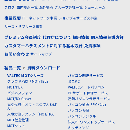
ブログ
国内拠点一覧
海外拠点
グループ会社一覧
ショールーム
事業概要
IT・ネットワーク事業
ショップ＆サービス事業
リース・サブリース事業
プレミアム会員制度
代理店について
採用情報
個人情報保護方針
カスタマーハラスメントに対する基本方針
免責事項
お問い合わせ
サイトマップ
製品一覧
>
資料ダウンロード
VALTEC MOTシリーズ
パソコン関連サービス
クラウドPBX「MOT/TEL」
ミニPC
MOT/PBX
VALTECノートパソコン
ビジネスフォン
PCサポート保守サービス
MOT/DX Server
定額パソコン保守サービス
電話代行「オフィスのでんわば
パソコン通販「PCバル」
ん」
パソコン修理
人事労務システム「MOT/HG」
パソコンレンタル
MOT勤怠管理
法人PCワンストップサービス
MOTシフト
キッティング