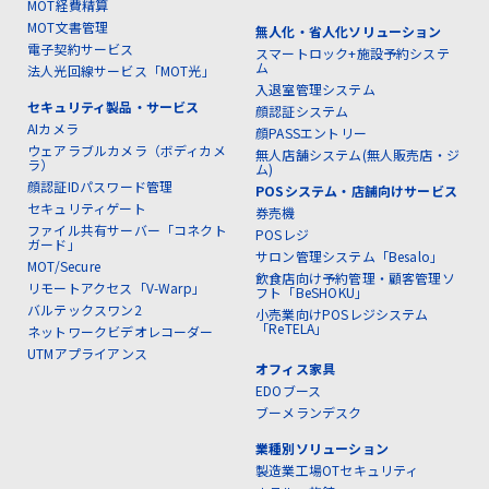
MOT経費精算
MOT文書管理
無人化・省人化ソリューション
電子契約サービス
スマートロック+施設予約システ
ム
法人光回線サービス「MOT光」
入退室管理システム
セキュリティ製品・サービス
顔認証システム
AIカメラ
顔PASSエントリー
ウェアラブルカメラ（ボディカメ
無人店舗システム(無人販売店・ジ
ラ）
ム)
顔認証IDパスワード管理
POSシステム・店舗向けサービス
セキュリティゲート
券売機
ファイル共有サーバー「コネクト
POSレジ
ガード」
サロン管理システム「Besalo」
MOT/Secure
飲食店向け予約管理・顧客管理ソ
リモートアクセス「V-Warp」
フト「BeSHOKU」
バルテックスワン2
小売業向けPOSレジシステム
「ReTELA」
ネットワークビデオレコーダー
UTMアプライアンス
オフィス家具
EDOブース
ブーメランデスク
業種別ソリューション
製造業工場OTセキュリティ