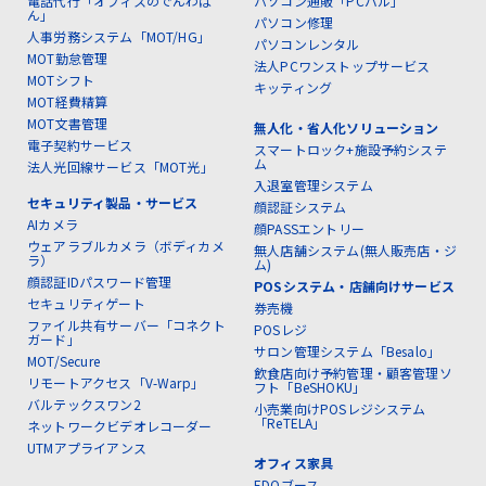
電話代行「オフィスのでんわば
パソコン通販「PCバル」
ん」
パソコン修理
人事労務システム「MOT/HG」
パソコンレンタル
MOT勤怠管理
法人PCワンストップサービス
MOTシフト
キッティング
MOT経費精算
MOT文書管理
無人化・省人化ソリューション
電子契約サービス
スマートロック+施設予約システ
ム
法人光回線サービス「MOT光」
入退室管理システム
セキュリティ製品・サービス
顔認証システム
AIカメラ
顔PASSエントリー
ウェアラブルカメラ（ボディカメ
無人店舗システム(無人販売店・ジ
ラ）
ム)
顔認証IDパスワード管理
POSシステム・店舗向けサービス
セキュリティゲート
券売機
ファイル共有サーバー「コネクト
POSレジ
ガード」
サロン管理システム「Besalo」
MOT/Secure
飲食店向け予約管理・顧客管理ソ
リモートアクセス「V-Warp」
フト「BeSHOKU」
バルテックスワン2
小売業向けPOSレジシステム
「ReTELA」
ネットワークビデオレコーダー
UTMアプライアンス
オフィス家具
EDOブース