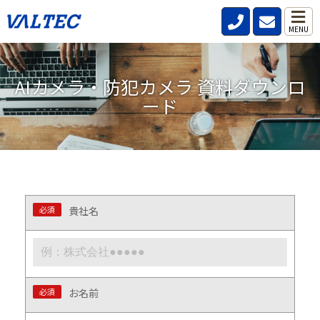
カメラ・防犯カメラ資料ダウンロード
MENU
AIカメラ・防犯カメラ 資料ダウンロ
ード
※半角カタカナのご使用はご遠慮願います。
必須
貴社名
必須
お名前