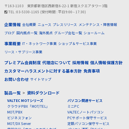
〒163-1103 東京都新宿区西新宿6-22-1 新宿スクエアタワー3階
TEL :03-5330-1165 (受付時間 : 平日9:00∼17:30)
企業情報
会社概要
ニュース
プレスリリース
メンテナンス・障害情報
ブログ
国内拠点一覧
海外拠点
グループ会社一覧
ショールーム
事業概要
IT・ネットワーク事業
ショップ＆サービス事業
リース・サブリース事業
プレミアム会員制度
代理店について
採用情報
個人情報保護方針
カスタマーハラスメントに対する基本方針
免責事項
お問い合わせ
サイトマップ
製品一覧
>
資料ダウンロード
VALTEC MOTシリーズ
パソコン関連サービス
クラウドPBX「MOT/TEL」
ミニPC
MOT/PBX
VALTECノートパソコン
ビジネスフォン
PCサポート保守サービス
MOT/DX Server
定額パソコン保守サービス