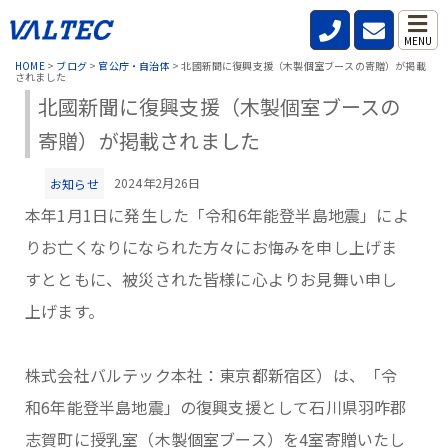
MENU
HOME
>
ブログ
>
官公庁・自治体
>
北國新聞に復興支援（木製個室ブースの寄贈）が掲載
されました
北國新聞に復興支援（木製個室ブースの
寄贈）が掲載されました
2024年2月26日
お知らせ
本年1月1日に発生した「令和6年能登半島地震」によ
りお亡くなりになられた方々にお悔みを申し上げま
すとともに、被災された皆様に心よりお見舞い申し
上げます。
株式会社バルテック本社：東京都新宿区）は、「令
和6年能登半島地震」の復興支援として石川県羽咋郡
志賀町に授乳室（木製個室ブース）を4室寄贈いたし