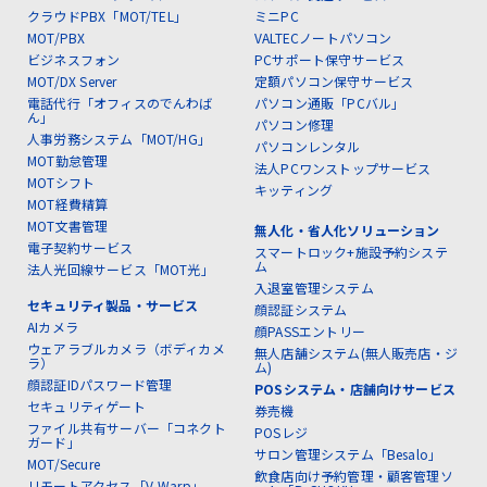
クラウドPBX「MOT/TEL」
ミニPC
MOT/PBX
VALTECノートパソコン
ビジネスフォン
PCサポート保守サービス
MOT/DX Server
定額パソコン保守サービス
電話代行「オフィスのでんわば
パソコン通販「PCバル」
ん」
パソコン修理
人事労務システム「MOT/HG」
パソコンレンタル
MOT勤怠管理
法人PCワンストップサービス
MOTシフト
キッティング
MOT経費精算
MOT文書管理
無人化・省人化ソリューション
電子契約サービス
スマートロック+施設予約システ
ム
法人光回線サービス「MOT光」
入退室管理システム
セキュリティ製品・サービス
顔認証システム
AIカメラ
顔PASSエントリー
ウェアラブルカメラ（ボディカメ
無人店舗システム(無人販売店・ジ
ラ）
ム)
顔認証IDパスワード管理
POSシステム・店舗向けサービス
セキュリティゲート
券売機
ファイル共有サーバー「コネクト
POSレジ
ガード」
サロン管理システム「Besalo」
MOT/Secure
飲食店向け予約管理・顧客管理ソ
リモートアクセス「V-Warp」