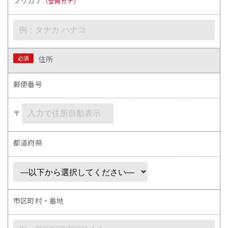
フリガナ
（全角カナ）
必須
住所
郵便番号
〒
都道府県
市区町村・番地