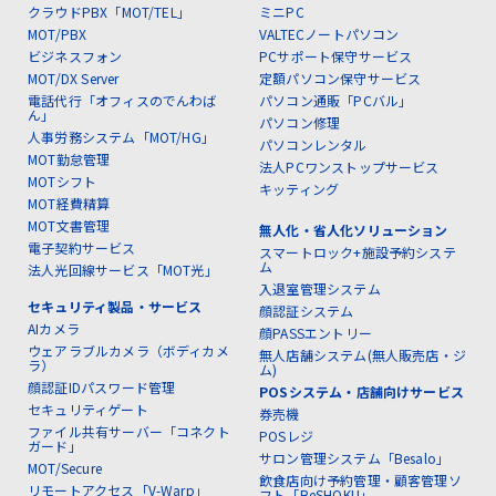
クラウドPBX「MOT/TEL」
ミニPC
MOT/PBX
VALTECノートパソコン
ビジネスフォン
PCサポート保守サービス
MOT/DX Server
定額パソコン保守サービス
電話代行「オフィスのでんわば
パソコン通販「PCバル」
ん」
パソコン修理
人事労務システム「MOT/HG」
パソコンレンタル
MOT勤怠管理
法人PCワンストップサービス
MOTシフト
キッティング
MOT経費精算
MOT文書管理
無人化・省人化ソリューション
電子契約サービス
スマートロック+施設予約システ
ム
法人光回線サービス「MOT光」
入退室管理システム
セキュリティ製品・サービス
顔認証システム
AIカメラ
顔PASSエントリー
ウェアラブルカメラ（ボディカメ
無人店舗システム(無人販売店・ジ
ラ）
ム)
顔認証IDパスワード管理
POSシステム・店舗向けサービス
セキュリティゲート
券売機
ファイル共有サーバー「コネクト
POSレジ
ガード」
サロン管理システム「Besalo」
MOT/Secure
飲食店向け予約管理・顧客管理ソ
リモートアクセス「V-Warp」
フト「BeSHOKU」