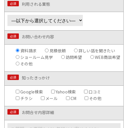
必須
利用される業態
必須
お問い合わせ内容
資料請求
見積依頼
詳しい話を聞きたい
ショールーム見学
訪問希望
WEB商談希望
その他
必須
知ったきっかけ
Google検索
Yahoo検索
口コミ
チラシ
メール
CM
その他
必須
お問合せ内容詳細