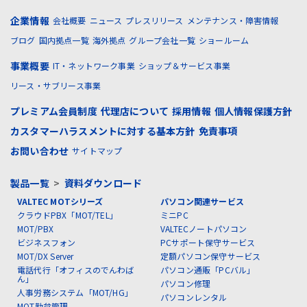
企業情報
会社概要
ニュース
プレスリリース
メンテナンス・障害情報
ブログ
国内拠点一覧
海外拠点
グループ会社一覧
ショールーム
事業概要
IT・ネットワーク事業
ショップ＆サービス事業
リース・サブリース事業
プレミアム会員制度
代理店について
採用情報
個人情報保護方針
カスタマーハラスメントに対する基本方針
免責事項
お問い合わせ
サイトマップ
製品一覧
>
資料ダウンロード
VALTEC MOTシリーズ
パソコン関連サービス
クラウドPBX「MOT/TEL」
ミニPC
MOT/PBX
VALTECノートパソコン
ビジネスフォン
PCサポート保守サービス
MOT/DX Server
定額パソコン保守サービス
電話代行「オフィスのでんわば
パソコン通販「PCバル」
ん」
パソコン修理
人事労務システム「MOT/HG」
パソコンレンタル
MOT勤怠管理