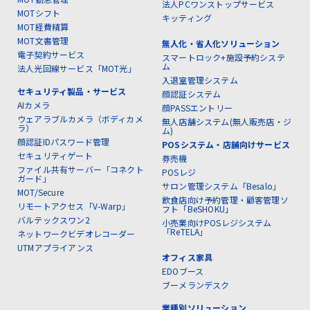
法人PCワンストップサービス
MOTシフト
キッティング
MOT経費精算
MOT文書管理
無人化・省人化ソリューション
電子契約サービス
スマートロック+施設予約システ
ム
法人光回線サービス「MOT光」
入退室管理システム
セキュリティ製品・サービス
顔認証システム
AIカメラ
顔PASSエントリー
ウェアラブルカメラ（ボディカメ
無人店舗システム(無人販売店・ジ
ラ）
ム)
顔認証IDパスワード管理
POSシステム・店舗向けサービス
セキュリティゲート
券売機
ファイル共有サーバー「コネクト
POSレジ
ガード」
サロン管理システム「Besalo」
MOT/Secure
飲食店向け予約管理・顧客管理ソ
リモートアクセス「V-Warp」
フト「BeSHOKU」
バルテックスワン2
小売業向けPOSレジシステム
「ReTELA」
ネットワークビデオレコーダー
UTMアプライアンス
オフィス家具
EDOブース
ブーメランデスク
業種別ソリューション