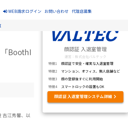
報
WEB請求ログイン
お問い合わせ
代理店募集
覧
顔認証 入退室管理
oothI
運営：株式会社バルテック
特徴1
顔認証で安全・確実な入退室管理
特徴2
マンション、オフィス、無人店舗など
特徴3
顔の登録後すぐに利用開始
特徴4
スマートロックの設置もOK
顔認証 入退室管理システム詳細
 吉江秀馨、以