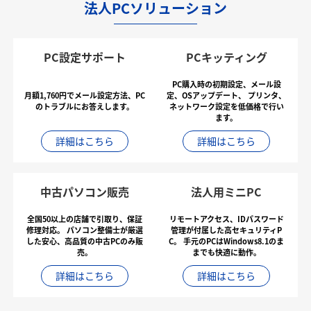
法人PCソリューション
PC設定サポート
PCキッティング
PC購入時の初期設定、メール設
月額1,760円でメール設定方法、PC
定、OSアップデート、
プリンタ、
のトラブルにお答えします。
ネットワーク設定を低価格で行い
ます。
詳細はこちら
詳細はこちら
中古パソコン販売
法人用ミニPC
全国50以上の店舗で引取り、保証
リモートアクセス、IDパスワード
修理対応。
パソコン整備士が厳選
管理が付属した高セキュリティP
した安心、高品質の中古PCのみ販
C。
手元のPCはWindows8.1のま
売。
までも快適に動作。
詳細はこちら
詳細はこちら