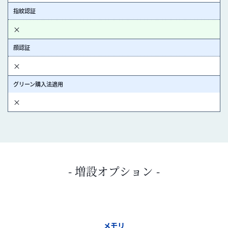
指紋認証
×
顔認証
×
グリーン購入法適用
×
- 増設オプション -
メモリ