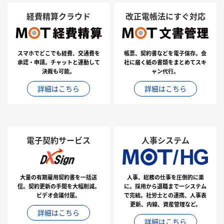
経費精算クラウド
改正電帳法にすぐ対応
スマホでどこでも経費、交通費を
帳票、契約書などを電子保存。会
承認・申請。チャットと連動して
社に届く紙の書類をまとめてスキ
決裁も可能。
ャン代行。
詳細はこちら
詳細はこちら
電子契約サービス
人事システム
大量の有期雇用契約書を一括送
人事、総務の仕事を圧倒的に楽
信。契約更新の手間を大幅削減。
に。採用から退職まで一システム
ビデオ会議付属。
で完結。社労士との連携、人事表
更新、内線、資産管理など。
詳細はこちら
詳細はこちら