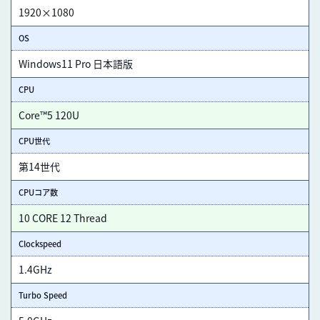
1920×1080
OS
Windows11 Pro 日本語版
CPU
Core™5 120U
CPU世代
第14世代
CPUコア数
10 CORE 12 Thread
Clockspeed
1.4GHz
Turbo Speed