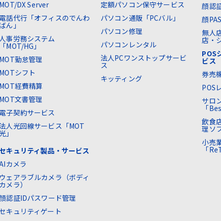
MOT/DX Server
定額パソコン保守サービス
顔認
電話代行「オフィスのでんわ
パソコン通販「PCバル」
顔PA
ばん」
パソコン修理
無人
人事労務システム
店・ジ
パソコンレンタル
「MOT/HG」
PO
法人PCワンストップサービ
MOT勤怠管理
ビス
ス
MOTシフト
券売
キッティング
MOT経費精算
POS
MOT文書管理
サロ
「Bes
電子契約サービス
飲食
法人光回線サービス「MOT
理ソフ
光」
小売
「Re
セキュリティ製品・サービス
AIカメラ
ウェアラブルカメラ（ボディ
カメラ）
顔認証IDパスワード管理
セキュリティゲート