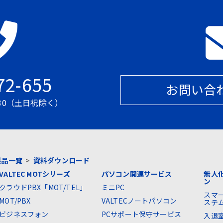
72-655
お問い合
7:30（土日祝除く）
製品一覧
>
資料ダウンロード
VALTEC MOTシリーズ
パソコン関連サービス
無人
ン
クラウドPBX「MOT/TEL」
ミニPC
スマ
MOT/PBX
VALTECノートパソコン
ステ
ビジネスフォン
PCサポート保守サービス
入退