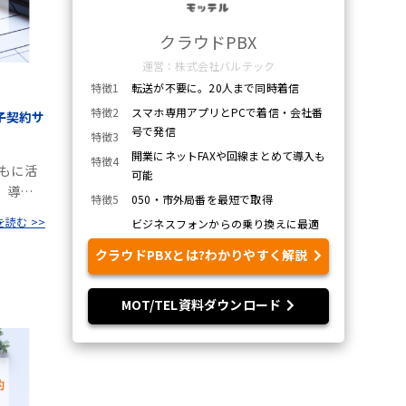
クラウドPBX
運営：株式会社バルテック
特徴1
転送が不要に。20人まで同時着信
特徴2
スマホ専用アプリとPCで着信・会社番
電子契約サ
号で発信
特徴3
.
開業にネットFAXや回線まとめて導入も
特徴4
ともに活
可能
。導…
特徴5
050・市外局番を最短で取得
読む >>
ビジネスフォンからの乗り換えに最適
クラウドPBXとは?わかりやすく解説
MOT/TEL資料ダウンロード