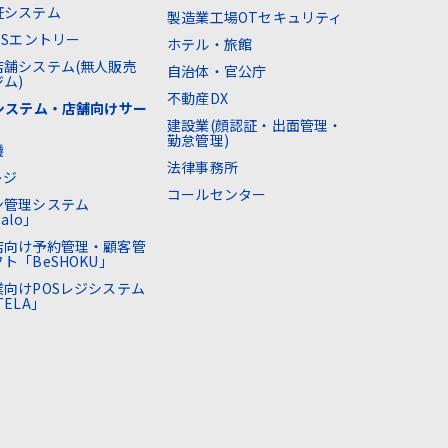
証システム
製造業工場OTセキュリティ
SSエントリー
ホテル・旅館
店舗システム(無人販売
自治体・官公庁
ム)
不動産DX
Sシステム・店舗向けサー
建設業(顔認証・出面管理・
勤怠管理)
機
法律事務所
レジ
コールセンター
ン管理システム
alo」
店向け予約管理・顧客管
ト「BeSHOKU」
業向けPOSレジシステム
TELA」