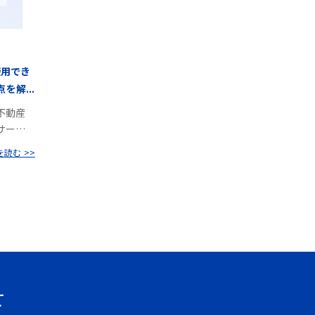
使用でき
解...
不動産
サー…
読む >>
せ